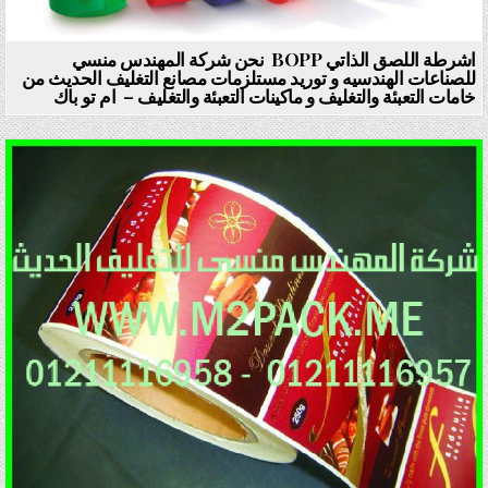
اشرطة اللصق الذاتي BOPP نحن شركة المهندس منسي
للصناعات الهندسيه و توريد مستلزمات مصانع التغليف الحديث من
خامات التعبئة والتغليف و ماكينات التعبئة والتغليف – ام تو باك
Posted in