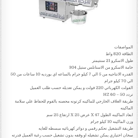
المواصفات
الطاقة 820 واط
طول الاسكرو 21 سنتيمتر
خامة الاسكرو من الاستانلس ستيل 304
القدره الانتاجيه من 5 الي 7 كيلو جرام بالساعه اي بورديه 10 ساعات من 50
الي 70 كيلو جرام
الفولت الكهربائي 220 فولت و يمكن تعديله حسب طلب العميل
تردد 50 – 60 HZ
طريقة الغلاف الخارجي للماكينه كرتونه محصنه بالفوم للحفاظ علي سلامة
الماكينه
ابعاد الماكينه الطول 47 X عرض 25 X ارتفاع 25 سم
وزن الماكينه 10 كيلو جرام
طريقة التشغيل تحكم رقمي و دوائر كهربائيه مبسطه للغايه
سخان اختياري يمكن تشغيله او وقفه بدون تشغيل حسب رغبة العميل قدرته