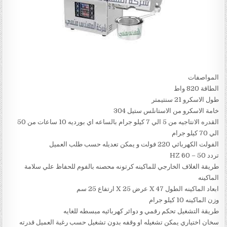
المواصفات
الطاقة 820 واط
طول الاسكرو 21 سنتيمتر
خامة الاسكرو من الاستانلس ستيل 304
القدره الانتاجيه من 5 الي 7 كيلو جرام بالساعه اي بورديه 10 ساعات من 50
الي 70 كيلو جرام
الفولت الكهربائي 220 فولت و يمكن تعديله حسب طلب العميل
تردد 50 – 60 HZ
طريقة الغلاف الخارجي للماكينه كرتونه محصنه بالفوم للحفاظ علي سلامة
الماكينه
ابعاد الماكينه الطول 47 X عرض 25 X ارتفاع 25 سم
وزن الماكينه 10 كيلو جرام
طريقة التشغيل تحكم رقمي و دوائر كهربائيه مبسطه للغايه
سخان اختياري يمكن تشغيله او وقفه بدون تشغيل حسب رغبة العميل قدرته