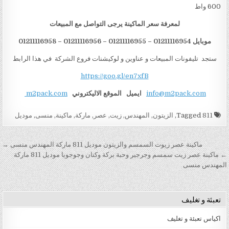
600 واط
لمعرفة سعر الماكينة يرجى التواصل مع المبيعات
موبايل 01211116954 – 01211116955 – 01211116956 – 01211116958
ستجد تليفونات المبيعات و عناوين و لوكيشنات فروع الشركة في هذا الرابط
https://goo.gl/en7xfB
info@m2pack.com
ايميل
الموقع الاليكتروني
m2pack.com
Tagged
811
,
الزيتون
,
المهندس
,
زيت
,
عصر
,
ماركة
,
ماكينة
,
منسى
,
موديل
تصفّح المقالات
ماكينة عصر زيوت السمسم والزيتون موديل 811 ماركة المهندس منسى →
← ماكينة عصر زيت سمسم وجرجير وحبة بركة وكتان وجوجوبا موديل 811 ماركة
المهندس منسى
تعبئة و تغليف
اكياس تعبئة و تغليف