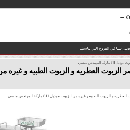
تعبئة وتغليف 01211116954 – 01211116956 –
صـل بـنـا في الفروع التي تناسبك
ماركة المهندس منسي
ريه و الزيوت الطبيه و غيره من الزيوت موديل 811 ماركة المهندس منسى