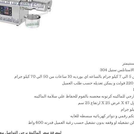
استانلس ستيل 304
لو جرام
ل
رجي للماكينه كرتونه محصنه بالفوم للحفاظ علي سلامة الماكينه
 25 سم
م رقمي و دوائر كهربائيه مبسطه للغايه
تشغيله او وقفه بدون تشغيل حسب رغبة العميل قدرته 600 واط
لمعرفة سعر الماكينة يرجى التواصل مع 