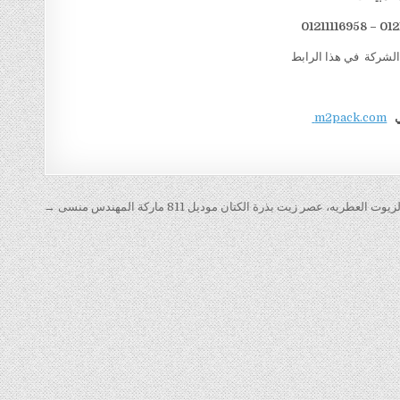
الشركة في هذا الرابط
ي
m2pack.com
العطريه، عصر زيت بذرة الكتان موديل 811 ماركة المهندس منسى →