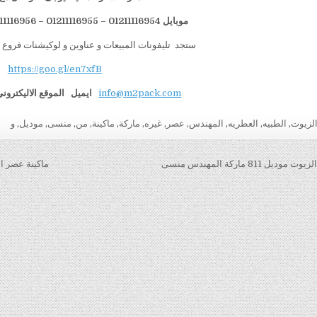
موبايل 01211116954 – 01211116955 – 01211116956 – 01211116958
ستجد تليفونات المبيعات و عناوين و لوكيشنات فروع 
https://goo.gl/en7xfB
info@m2pack.com
ايميل
الموقع الاليكترون
لزيوت
,
الطبيه
,
العطريه
,
المهندس
,
عصر
,
غيره
,
ماركة
,
ماكينة
,
من
,
منسى
,
موديل
,
و
قالات
81 ماركة المهندس منسى
ماكينة عصر الزيوت 