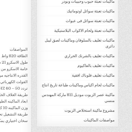
ماكينات تعبئة حبوب وحبيبات وبودر
ماكينات تعبئة سوائل اوتوماتيك
ماكينات تعبئة سوائل فى عبوات
ماكينات تعبئة ولحام الاكواب البلاستيكية
ماكينات تغليف بالسلوفان وماكينات لصق ليبل
دائرى
المواصفات
ماكينات تغليف بالشرنك الحراري
الطاقة 820 واط
طول الاسكرو 21 سنتيمتر
ماكينات تغليف بالفاكيوم
خامة الاسكرو من ال
ماكينات تغليف فلوباك افقية
القدره الانتاجيه من 5 الي 7 كيلو جرام بالساعه اي بورديه 10 ساعات من 50 الي 70 كي
الفولت الكهربائي 220 فولت و يمكن تعديله حسب طلب العمي
ماكينات لحام اكياس وماكينات طباعة تاريخ انتاج
تردد 50 – 60 HZ
ماكينة عصر الزيوت موديل 811 ماركة المهندس
طريقة الغلاف الخا
منسي
ابعاد الماكينه الطول 47 X عرض 25 X ارتفاع
وزن الماكينه 10 كيلو جرام
مشروع ماكينة استخلاص الزيوت
طريقة التشغيل تحك
مواصفات الماكينات
سخان اختياري يمكن 