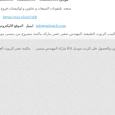
ستجد تليفونات المبيعات و عناوين و لوكيشنات فروع 
https://goo.gl/en7xfB
info@m2pack.com
ايميل
الموقع الاليكترون
لبيت
,
الزيوت
,
الطبيعية
,
المهندس
,
صغير
,
عصر
,
ماركة
,
ماكينة
,
مشروع
,
من
,
منسى
,
مود
قالات
ول على الزيت موديل 811 ماركة المهندس منسى
ماكينة عصر الزيوت العطرية – ز