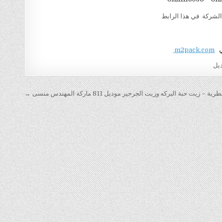
الشركة في هذا الرابط
ي
m2pack.com
يل
يت حبة البركه وزيت الجرجير موديل 811 ماركة المهندس منسى →