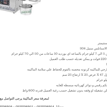
استانلس ستيل 304
لو جرام
ل
رجي للماكينه كرتونه محصنه بالفوم للحفاظ علي سلامة الماكينه
 25 سم
م رقمي و دوائر كهربائيه مبسطه للغايه
تشغيله او وقفه بدون تشغيل حسب رغبة العميل قدرته 600 واط
لمعرفة سعر الماكينة يرجى التواصل مع 
موبايل 01211116954 – 01211116955 – 01211116956 – 01211116958