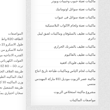
ماكينات تعبئة حبوب وحبيبات وبودر
ماكينات تعبئة سوائل اوتوماتيك
ماكينات تعبئة سوائل فى عبوات
ماكينات تعبئة ولحام الاكواب البلاستيكية
ماكينات تغليف بالسلوفان وماكينات لصق ليبل
المواصفات
دائرى
الطاقة 820 واط
طول الاسكرو 21 سنتيمتر
ماكينات تغليف بالشرنك الحراري
خامة الاسكرو من ال
ماكينات تغليف بالفاكيوم
القدره الانتاجيه من 5 الي 7 كيلو جرام بالساعه اي بورديه 10 ساعات من 50 الي 70 كي
الفولت الكهربائي 220 فولت و يمكن تعديله حسب طلب العمي
ماكينات تغليف فلوباك افقية
تردد 50 – 60 HZ
ماكينات لحام اكياس وماكينات طباعة تاريخ انتاج
طريقة الغلاف الخا
ابعاد الماكينه الطول 47 X عرض 25 X ارتفاع
ماكينة عصر الزيوت موديل 811 ماركة المهندس
وزن الماكينه 10 كيلو جرام
منسي
طريقة التشغيل تحك
مشروع ماكينة استخلاص الزيوت
سخان اختياري يمكن 
مواصفات الماكينات